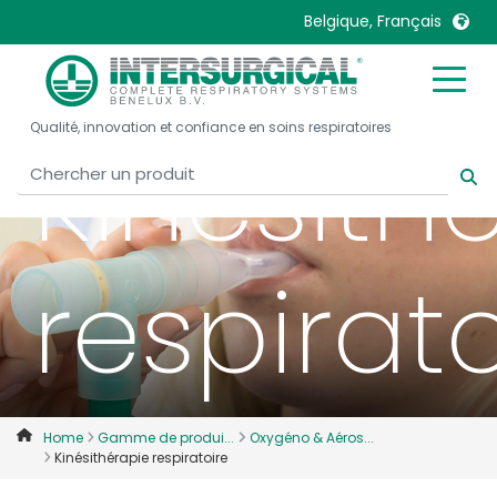
Belgique, Français
United Kingdom
Ireland
Qualité, innovation et confiance en soins respiratoires
United States
Italia
Kinésith
Australia
Japan
België, Nederlands
Lietuva
Belgique, Français
Malaysia
respirato
Canada, English
Mexico
Canada, Français
Nederlands
China
Norway
Colombia
Portugal
Denmark
Russia
Home
Gamme de produi...
Oxygéno & Aéros...
Kinésithérapie respiratoire
Deutschland
Sweden