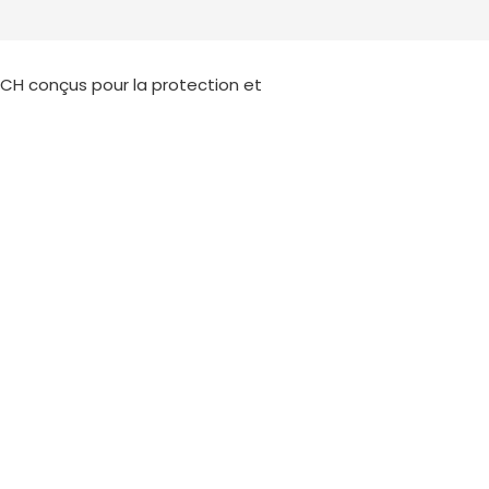
Deutschland
Sweden
España
Turkey
ECH conçus pour la protection et
France
International English