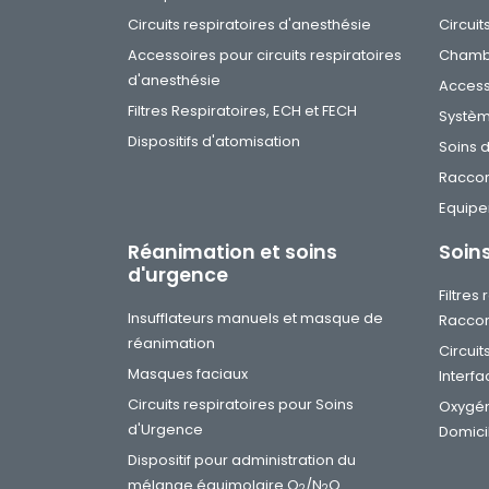
Circuits respiratoires d'anesthésie
Circuit
Accessoires pour circuits respiratoires
Chambr
d'anesthésie
Access
Filtres Respiratoires, ECH et FECH
Systèm
Dispositifs d'atomisation
Soins 
Racco
Equip
Réanimation et soins
Soin
d'urgence
Filtres
Insufflateurs manuels et masque de
Raccor
réanimation
Circuit
Masques faciaux
Interfa
Circuits respiratoires pour Soins
Oxygén
d'Urgence
Domici
Dispositif pour administration du
mélange équimolaire O
/N
O
2
2