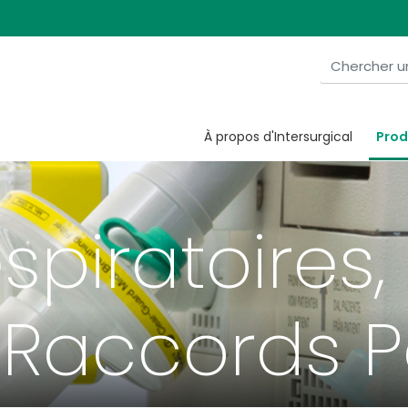
À propos d'Intersurgical
Prod
espiratoires,
 Raccords P