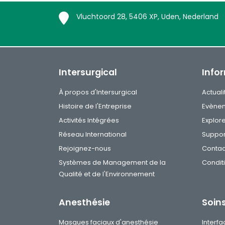
Vluchtoord 28, 5406 XP, Uden, Nederland
Intersurgical
Info
À propos d'Intersurgical
Actuali
Histoire de l'Entreprise
Evène
Activités Intégrées
Explor
Réseau International
Suppor
Rejoignez-nous
Contac
Systèmes de Management de la
Condit
Qualité et de l'Environnement
Anesthésie
Soins
Masques faciaux d'anesthésie
Interfa