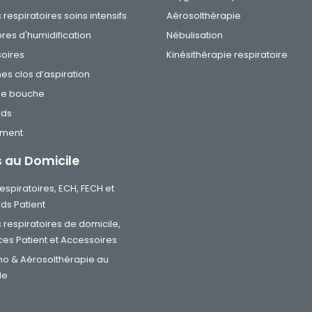
s respiratoires soins intensifs
Aérosolthérapie
es d'humidification
Nébulisation
oires
Kinésithérapie respiratoire
es clos d’aspiration
de bouche
rds
ement
s au Domicile
 respiratoires, ECH, FECH et
ds Patient
s respiratoires de domicile,
ces Patient et Accessoires
o & Aérosolthérapie au
le