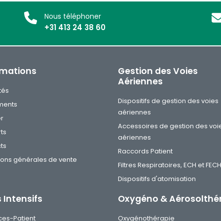
Nous téléphoner
+31 413 24 38 60
rmations
Gestion des Voies
Aériennes
tés
Dispositifs de gestion des voies
ments
aériennes
er
Accessoires de gestion des voi
ts
aériennes
ts
Raccords Patient
ions générales de vente
Filtres Respiratoires, ECH et FEC
Dispositifs d'atomisation
 Intensifs
Oxygéno & Aérosolthé
ces-Patient
Oxygénothérapie