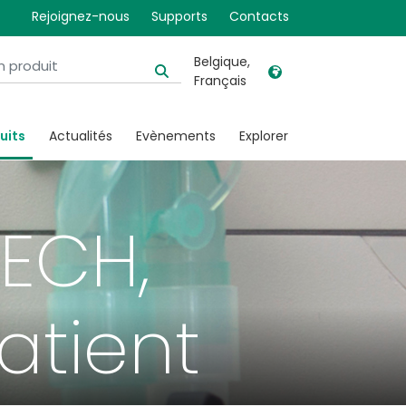
Rejoignez-nous
Supports
Contacts
Belgique,
Français
United Kingdom
Ireland
uits
Actualités
Evènements
Explorer
United States
Italia
Australia
Japan
België, Nederlands
Lietuva
 ECH,
Belgique, Français
Malaysia
Canada, English
Mexico
atient
Canada, Français
Nederlands
China
Norway
Colombia
Portugal
Denmark
Russia