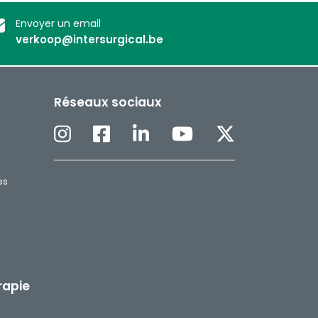
Envoyer un email
verkoop@intersurgical.be
Réseaux sociaux
es
H
rapie