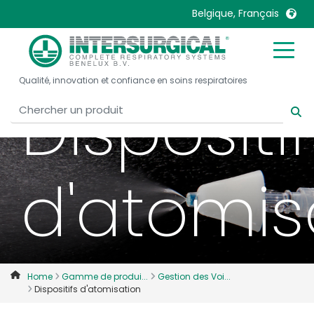
Belgique, Français
United Kingdom
Ireland
Qualité, innovation et confiance en soins respiratoires
United States
Italia
Dispositi
Australia
Japan
België, Nederlands
Lietuva
Belgique, Français
Malaysia
d'atomis
Canada, English
Mexico
Canada, Français
Nederlands
China
Norway
Colombia
Portugal
Denmark
Russia
Home
Gamme de produi...
Gestion des Voi...
Dispositifs d'atomisation
Deutschland
Sweden