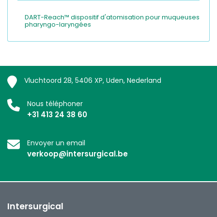
DART-Reach™ dispositif d'atomisation pour muqueuses
pharyngo-laryngées
Vluchtoord 28, 5406 XP, Uden, Nederland
Nous téléphoner
+31 413 24 38 60
Envoyer un email
verkoop@intersurgical.be
Intersurgical