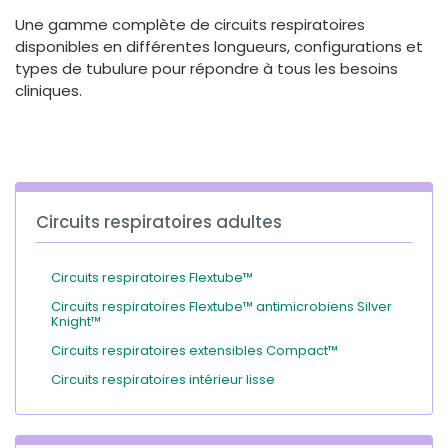
España
Turkey
Une gamme complète de circuits respiratoires
France
disponibles en différentes longueurs, configurations et
types de tubulure pour répondre à tous les besoins
International English
cliniques.
Circuits respiratoires adultes
Circuits respiratoires Flextube™
Circuits respiratoires Flextube™ antimicrobiens Silver
Knight™
Circuits respiratoires extensibles Compact™
Circuits respiratoires intérieur lisse