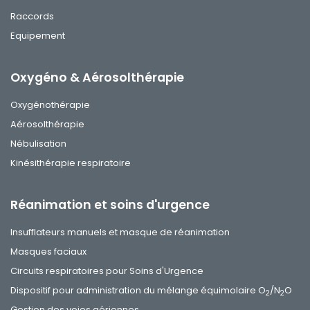
Raccords
Equipement
Oxygéno & Aérosolthérapie
Oxygénothérapie
Aérosolthérapie
Nébulisation
Kinésithérapie respiratoire
Réanimation et soins d'urgence
Insufflateurs manuels et masque de réanimation
Masques faciaux
Circuits respiratoires pour Soins d'Urgence
Dispositif pour administration du mélange équimolaire O
/N
O
2
2
Gestion des voies aériennes