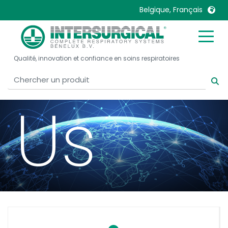
Belgique, Français
Conta
United Kingdom
Ireland
Qualité, innovation et confiance en soins respiratoires
United States
Italia
Australia
Japan
België, Nederlands
Lietuva
Us
Belgique, Français
Malaysia
Canada, English
Mexico
Canada, Français
Nederlands
China
Norway
Colombia
Portugal
Denmark
Russia
Deutschland
Sweden