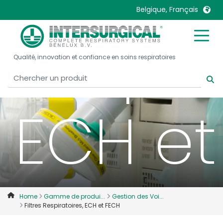
Belgique, Français
Respira
United Kingdom
Ireland
Qualité, innovation et confiance en soins respiratoires
United States
Italia
Australia
Japan
België, Nederlands
Lietuva
ECH et
Belgique, Français
Malaysia
Canada, English
Mexico
Canada, Français
Nederlands
China
Norway
Colombia
Portugal
Denmark
Russia
Home
Gamme de produi...
Gestion des Voi...
Filtres Respiratoires, ECH et FECH
Deutschland
Sweden