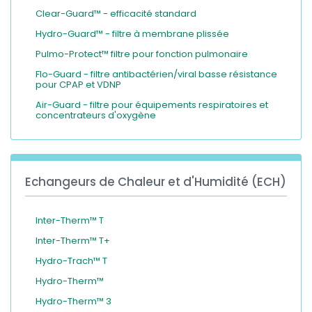
Clear-Guard™ - efficacité standard
Hydro-Guard™ - filtre à membrane plissée
Pulmo-Protect™ filtre pour fonction pulmonaire
Flo-Guard - filtre antibactérien/viral basse résistance
pour CPAP et VDNP
Air-Guard - filtre pour équipements respiratoires et
concentrateurs d'oxygène
Echangeurs de Chaleur et d'Humidité (ECH)
Inter-Therm™ T
Inter-Therm™ T+
Hydro-Trach™ T
Hydro-Therm™
Hydro-Therm™ 3