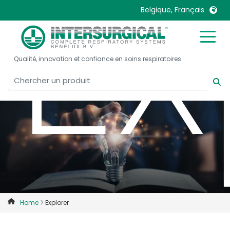
Ex
Belgique, Français
United Kingdom
Ireland
Qualité, innovation et confiance en soins respiratoires
United States
Italia
Australia
Japan
België, Nederlands
Lietuva
Belgique, Français
Malaysia
Canada, English
Mexico
Canada, Français
Nederlands
China
Norway
Colombia
Portugal
Denmark
Russia
Home
Explorer
Deutschland
Sweden