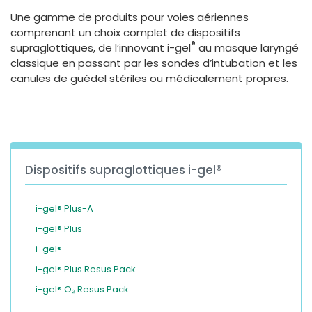
España
Turkey
Une gamme de produits pour voies aériennes
France
comprenant un choix complet de dispositifs
®
supraglottiques, de l’innovant i-gel
au masque laryngé
International English
classique en passant par les sondes d’intubation et les
canules de guédel stériles ou médicalement propres.
Dispositifs supraglottiques i-gel®
i-gel® Plus-A
i-gel® Plus
i-gel®
i-gel® Plus Resus Pack
i-gel® O₂ Resus Pack