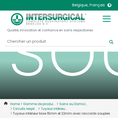
so
Belgique, Français
United Kingdom
Ireland
Qualité, innovation et confiance en soins respiratoires
United States
Italia
Australia
Japan
België, Nederlands
Lietuva
Belgique, Français
Malaysia
Canada, English
Mexico
Canada, Français
Nederlands
China
Norway
Colombia
Portugal
Denmark
Russia
Home
Gamme de produi...
Soins au Domici...
Circuits respir...
Tuyaux intérieu...
Deutschland
Sweden
Tuyaux intérieur lisse 15mm et 22mm avec raccords souples