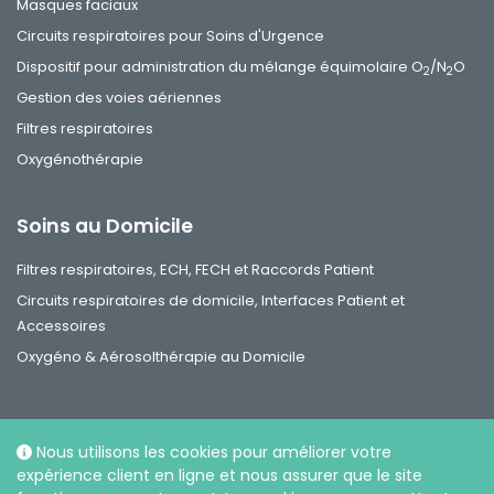
Masques faciaux
Circuits respiratoires pour Soins d'Urgence
Dispositif pour administration du mélange équimolaire O
/N
O
2
2
Gestion des voies aériennes
Filtres respiratoires
Oxygénothérapie
Soins au Domicile
Filtres respiratoires, ECH, FECH et Raccords Patient
Circuits respiratoires de domicile, Interfaces Patient et
Accessoires
Oxygéno & Aérosolthérapie au Domicile
Nous utilisons les cookies pour améliorer votre
expérience client en ligne et nous assurer que le site
Réseaux sociaux