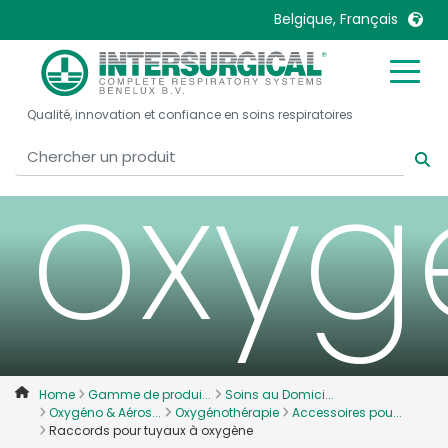
tuya
Belgique, Français
United Kingdom
Ireland
Qualité, innovation et confiance en soins respiratoires
United States
Italia
oxyg
Australia
Japan
België, Nederlands
Lietuva
Belgique, Français
Malaysia
Canada, English
Mexico
Canada, Français
Nederlands
China
Norway
Colombia
Portugal
Denmark
Russia
Home
Gamme de produi...
Soins au Domici...
Oxygéno & Aéros...
Oxygénothérapie
Accessoires pou...
Deutschland
Sweden
Raccords pour tuyaux à oxygène