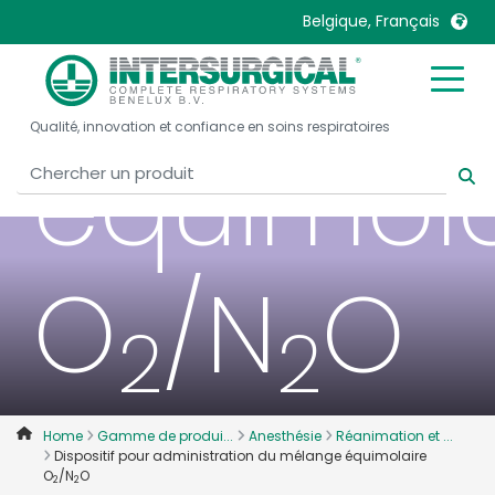
du méla
Belgique, Français
United Kingdom
Ireland
Qualité, innovation et confiance en soins respiratoires
United States
Italia
équimola
Australia
Japan
België, Nederlands
Lietuva
Belgique, Français
Malaysia
O
/N
O
Canada, English
Mexico
Canada, Français
Nederlands
2
2
China
Norway
Colombia
Portugal
Denmark
Russia
Home
Gamme de produi...
Anesthésie
Réanimation et ...
Dispositif pour administration du mélange équimolaire
Deutschland
Sweden
O
/N
O
2
2