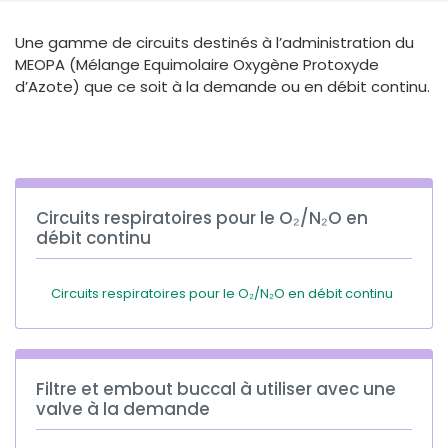
España
Turkey
Une gamme de circuits destinés à l’administration du
France
MEOPA (Mélange Equimolaire Oxygène Protoxyde
International English
d’Azote) que ce soit à la demande ou en débit continu.
Circuits respiratoires pour le O₂/N₂O en
débit continu
Circuits respiratoires pour le O₂/N₂O en débit continu
Filtre et embout buccal à utiliser avec une
valve à la demande