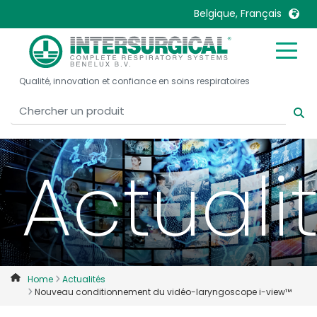
Belgique, Français
United Kingdom
Ireland
Qualité, innovation et confiance en soins respiratoires
United States
Italia
Australia
Japan
België, Nederlands
Lietuva
Belgique, Français
Malaysia
Actuali
Canada, English
Mexico
Canada, Français
Nederlands
China
Norway
Colombia
Portugal
Denmark
Russia
Home
Actualités
Nouveau conditionnement du vidéo-laryngoscope i-view™
Deutschland
Sweden