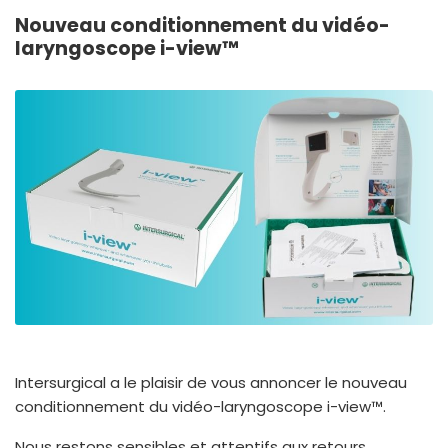
España
Turkey
Nouveau conditionnement du vidéo-
France
laryngoscope i-view™
International English
Intersurgical a le plaisir de vous annoncer le nouveau
conditionnement du vidéo-laryngoscope i-view™.
Nous restons sensibles et attentifs aux retours